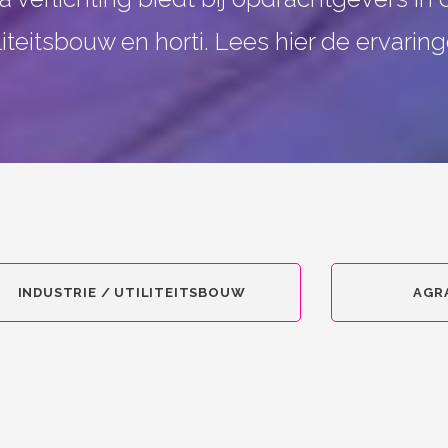
iliteitsbouw en horti. Lees hier de ervaring
INDUSTRIE / UTILITEITSBOUW
AGR