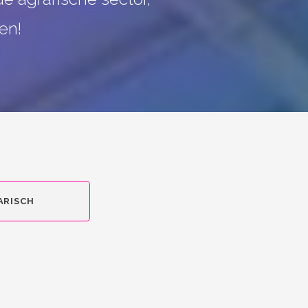
en!
ARISCH