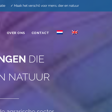
llatie ✓ Maak het verschil voor mens, dier en natuur
E
OVER ONS
CONTACT
INGEN
DIE
EN NATUUR
 de
agrarische sector,