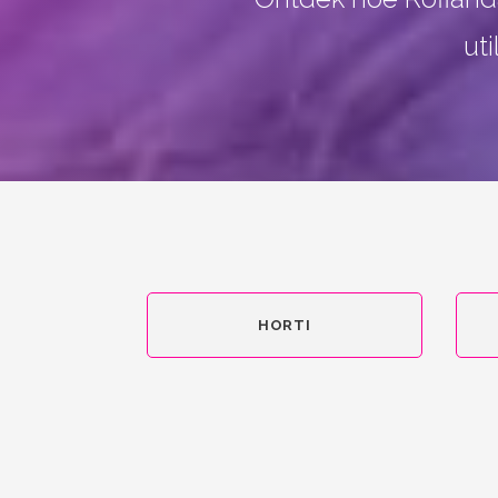
ut
HORTI