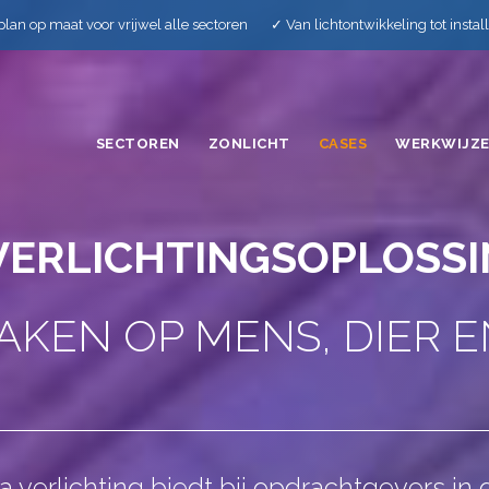
plan op maat voor vrijwel alle sectoren ✓ Van lichtontwikkeling tot insta
SECTOREN
ZONLICHT
CASES
WERKWIJZ
VERLICHTINGSOPLOSS
MAKEN OP
MENS, DIER 
 verlichting biedt bij opdrachtgevers in