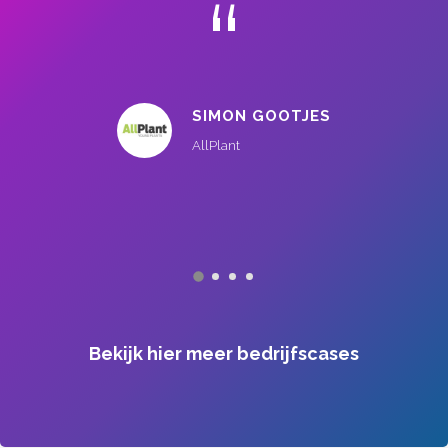
“
MARKO WAGENAA
Elopak
JES
Bekijk hier meer bedrijfscases