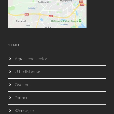
MENU
Agrarische sector
Utiliteitsbouw
Over ons
Partners
Werkwijze