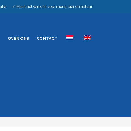
llatie ✓ Maak het verschil voor mens, dier en natuur
E
OVER ONS
CONTACT