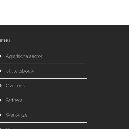
MENU
Agrarische sector
Utiliteitsbouw
Over ons
Partners
Werkwijze