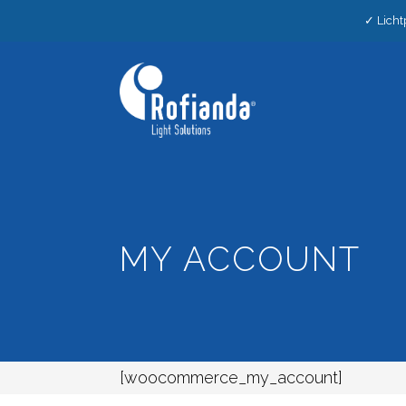
✓ Licht
MY ACCOUNT
[woocommerce_my_account]