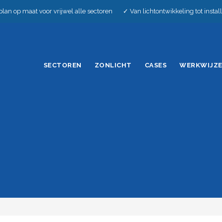
plan op maat voor vrijwel alle sectoren ✓ Van lichtontwikkeling tot insta
SECTOREN
ZONLICHT
CASES
WERKWIJZ