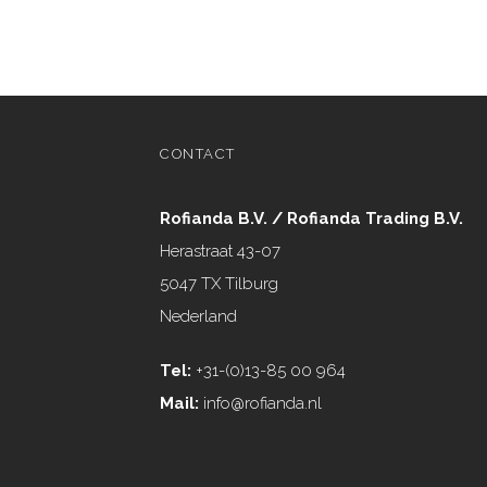
CONTACT
Rofianda B.V. / Rofianda Trading B.V.
Herastraat 43-07
5047 TX Tilburg
Nederland
Tel:
+31-(0)13-85 00 964
Mail:
info@rofianda.nl